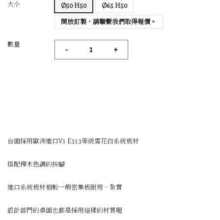
大小
Ø50 H50
Ø65 H50
開放訂製，請聯繫我們取得報價。
數量
-
+
台面採用歐洲進口V1 E313等級雪花白系統板材
搭配樺木色調的拚腳
進口系統板材相較一般密集板耐用、紮實
設計部門的桌面也都是採用這樣的材質喔