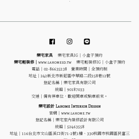
．
Facebook
Instagram
Line
樂宅家具
樂宅家具IG｜
小盒子預約
樂宅輕裝修｜
www.lahomesd.tw
樂宅輕裝修IG｜
小盒子預約
電話｜02-86635238 營業時間｜全預約制
地址｜
242新北市新莊區中華路二段258巷12號
登記名稱｜樂宅家具有限公司
統編｜90187033
交通｜備有停車位，歡迎開車或騎車前來。
樂宅設計 Lahome Interior Design
官網｜www.lahome.tw
登記名稱｜樂宅室內裝修設計有限公司
統編｜52463558
地址｜116台北市文山區溪口街71-2號1樓、330桃園市桃園區民富三