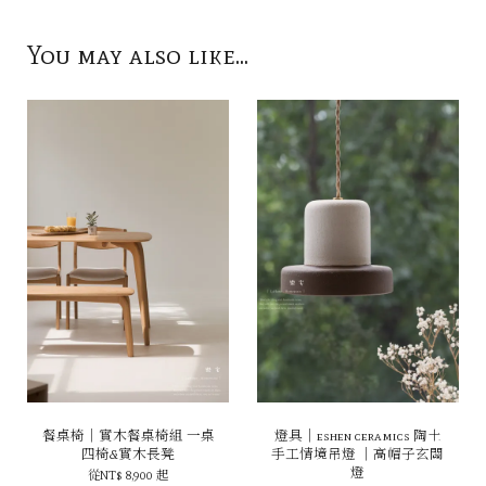
You may also like...
餐桌椅｜實木餐桌椅組 一桌
燈具｜eshen ceramics 陶土
四椅&實木長凳
手工情境吊燈 ｜高帽子玄關
燈
從
NT$ 8,900
起