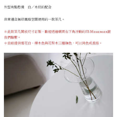
外型有點憨傻 白／木紋的配合
非常適合無印風格空間使用的一款茶几。
＊此款茶几開放尺寸訂製，歡迎透過網頁右下角浮動的FB Messenger跟
我們聯繫。
＊目前提供雪花白、樺木色與花梨木三種顏色，可以同色或混搭。