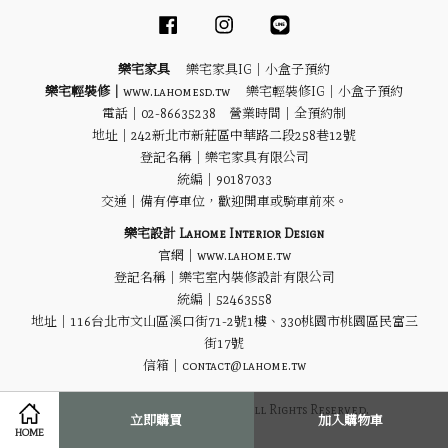
Facebook
Instagram
Line
樂宅家具
樂宅家具IG｜
小盒子預約
樂宅輕裝修｜
www.lahomesd.tw
樂宅輕裝修IG｜
小盒子預約
電話｜02-86635238 營業時間｜全預約制
地址｜
242新北市新莊區中華路二段258巷12號
登記名稱｜樂宅家具有限公司
統編｜90187033
交通｜備有停車位，歡迎開車或騎車前來。
樂宅設計 Lahome Interior Design
官網｜www.lahome.tw
登記名稱｜樂宅室內裝修設計有限公司
統編｜52463558
地址｜116台北市文山區溪口街71-2號1樓、330桃園市桃園區民富三
街17號
信箱｜contact@lahome.tw
Ⓒ 2021 Lahome Homeware All Rights Reserved.
立即購買
加入購物車
HOME