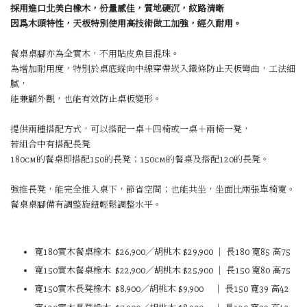
採用進口北美白橡木，份量感佳，質地硬沉，紋路清晰
因爲木頭特性，天板特別使用高技術做工加強，經久耐用。
餐桌桌腳亦為全實木，不用貼皮魚目混珠。
為增加耐用度，特別於桌底縱向中線穿帶崁入鐵條防止天板彎曲，工法細
膩，
能兼顧外觀，也能有效防止桌板變形。
提供兩種搭配方式，可以搭配一桌＋四椅或一桌＋兩椅一凳，
若
組合中有搭配長凳
180cm的餐桌即搭配150的長凳；150cm的餐桌及搭配120的長凳。
強推長凳，能完全推入桌下，節省空間；也能共坐，坐面比兩張單椅寬。
餐桌桌腳備有調整旋鈕輕鬆調整水平。
寬180
實木餐桌
橡木
$26,900／胡桃木
$29,900
｜
長180 寬85 高75
寬150
實木餐桌
橡木
$22,900／
胡桃木
$25,900
｜
長150 寬80 高75
寬150
實木長凳
橡木
$8,900
／
胡桃木
$9,900
｜
長150 寬39 高42