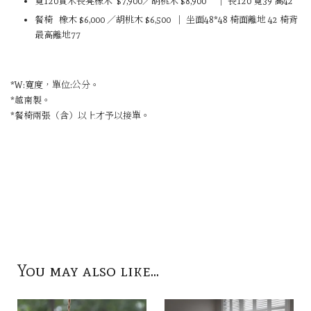
寬120
實木長凳
橡木
$7,900
／
胡桃木
$8,900
｜
長120 寬39 高42
餐椅
橡木
$6,000
／
胡桃木
$6,500
｜
坐面48*48 椅面離地 42 椅背
最高離地77
*W:寬度，單位:公分。
*越南製。
*餐椅兩張（含）以上才予以接單。
You may also like...