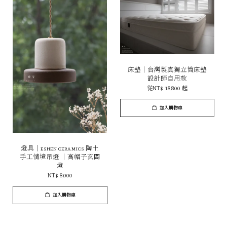
床墊｜台灣製真獨立筒床墊
設計師自用款
從
NT$ 18,800
起
加入購物車
燈具｜eshen ceramics 陶土
手工情境吊燈 ｜高帽子玄關
燈
NT$ 8,000
加入購物車