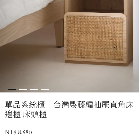
單品系統櫃｜台灣製藤編抽屜直角床
邊櫃 床頭櫃
NT$ 8,680