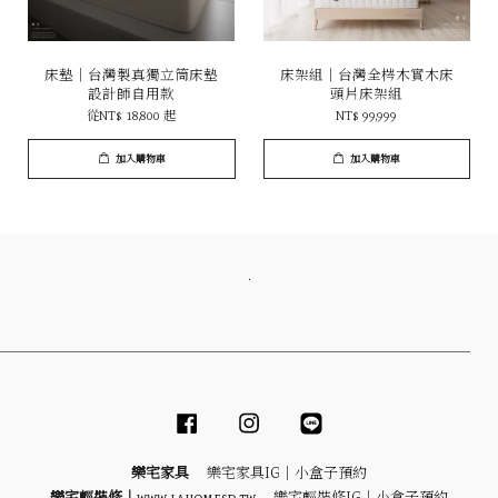
床墊｜台灣製真獨立筒床墊
床架組｜台灣全梣木實木床
設計師自用款
頭片床架組
從
NT$ 18,800
起
NT$ 99,999
加入購物車
加入購物車
．
Facebook
Instagram
Line
樂宅家具
樂宅家具IG｜
小盒子預約
樂宅輕裝修｜
www.lahomesd.tw
樂宅輕裝修IG｜
小盒子預約