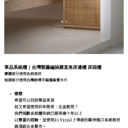
單品系統櫃｜台灣製藤編抽屜直角床邊櫃 床頭櫃
櫃體部分使用系統板材
抽頭部分使用台灣師傅手編籐編實木片
櫃體
希望可以找到單品家具
但又希望使用的年限長、五金耐用？
我們規劃系統櫃收納已經長達十年以上
以豐富的經驗，並使用E1 V313以上等級的歐洲進口系統板材
與頂級五金製作。