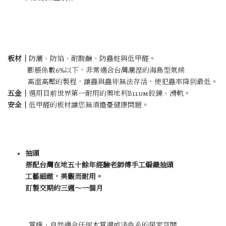
板材｜
防潮、防焰、耐酸鹼、防蟲蛀與低甲醛。
膨脹係數6%以下，非常適合台灣潮溼的海島型氣候
高溫高壓的製程，讓蟲與蟲卵無法存活，使犯蟲率降到最低。
五金｜
選用目前世界第一耐用的奧地利Bllum鉸鍊、滑軌。
安全｜
低甲醛的板材讓您無須擔憂健康問題。
抽頭
搭配台灣在地五十餘年經驗老師傅手工編織抽頭
工藝細緻，美觀而耐用。
訂製交期約三週～一個月
質樸、自然適合任何木質調或淺色系的居家空間