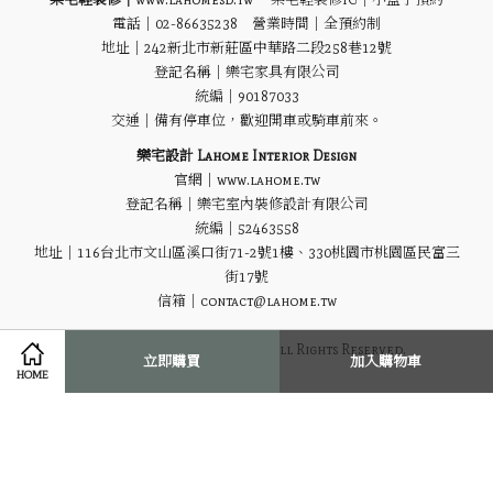
電話｜02-86635238 營業時間｜全預約制
地址｜
242新北市新莊區中華路二段258巷12號
登記名稱｜樂宅家具有限公司
統編｜90187033
交通｜備有停車位，歡迎開車或騎車前來。
樂宅設計 Lahome Interior Design
官網｜www.lahome.tw
登記名稱｜樂宅室內裝修設計有限公司
統編｜52463558
地址｜116台北市文山區溪口街71-2號1樓、330桃園市桃園區民富三
街17號
信箱｜contact@lahome.tw
Ⓒ 2021 Lahome Homeware All Rights Reserved.
立即購買
加入購物車
HOME
隱私政策
|
退貨退款政策
|
服務條款
|
運送政策