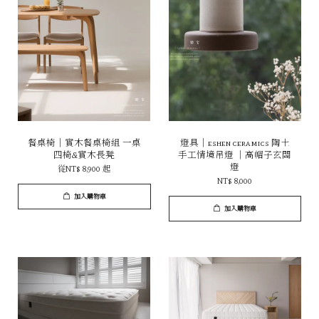
餐桌椅｜實木餐桌椅組 一桌
燈具｜eshen ceramics 陶土
四椅&實木長凳
手工情境吊燈 ｜高帽子玄關
燈
從
NT$ 8,900
起
NT$ 8,000
加入購物車
加入購物車