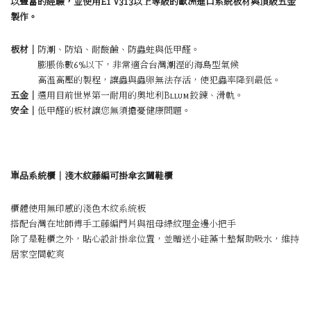
以豐富的經驗，並使用E1 V313以上等級的歐洲進口系統板材與頂級五金
製作。
板材｜
防潮、防焰、耐酸鹼、防蟲蛀與低甲醛。
膨脹係數6%以下，非常適合台灣潮溼的海島型氣候
高溫高壓的製程，讓蟲與蟲卵無法存活，使犯蟲率降到最低。
五金｜
選用目前世界第一耐用的奧地利Bllum鉸鍊、滑軌。
安全｜
低甲醛的板材讓您無須擔憂健康問題。
單品系統櫃｜淺木紋藤編可掛傘玄關鞋櫃
櫃體使用無印感的淺色木紋系統板
搭配台灣在地師傅手工藤編門片與祖母綠紋理金邊小把手
除了是鞋櫃之外，貼心設計掛傘位置，並贈送小硅藻土墊幫助吸水，維持
居家空間乾爽