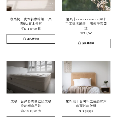
餐桌椅｜實木餐桌椅組 一桌
燈具｜eshen ceramics 陶土
四椅&實木長凳
手工情境吊燈 ｜高帽子玄關
燈
從
NT$ 8,900
起
NT$ 8,000
加入購物車
加入購物車
床墊｜台灣製真獨立筒床墊
床架組｜台灣手工藤編實木
設計師自用款
床頭片床架組
從
NT$ 18,800
起
NT$ 99,999