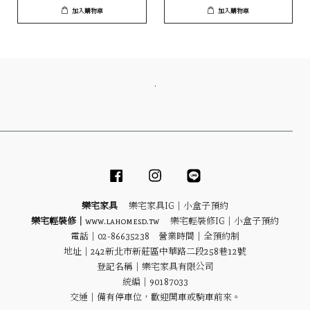
加入購物車
加入購物車
．
Facebook
Instagram
Line
樂宅家具
樂宅家具IG｜
小盒子預約
樂宅輕裝修｜
www.lahomesd.tw
樂宅輕裝修IG｜
小盒子預約
電話｜02-86635238 營業時間｜全預約制
地址｜
242新北市新莊區中華路二段258巷12號
登記名稱｜樂宅家具有限公司
統編｜90187033
交通｜備有停車位，歡迎開車或騎車前來。