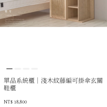
單品系統櫃｜淺木紋藤編可掛傘玄關
鞋櫃
NT$ 18,800