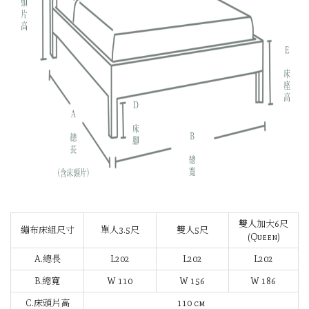
雙人加大6尺
繃布床組尺寸
單人3.5尺
雙人5尺
(Queen)
A.總長
L202
L202
L202
B.總寬
W 110
W 156
W 186
C.床頭片高
110 cm