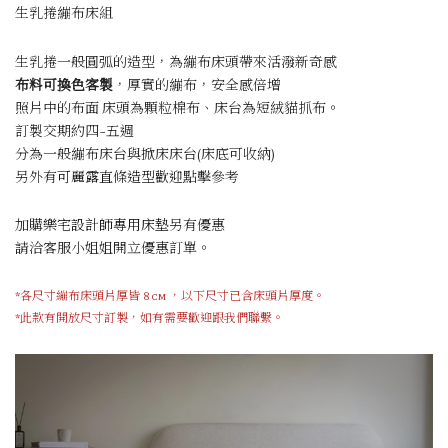
生乳捲繃布床組
生乳捲一般圓弧的造型，為繃布床頭帶來活潑新奇感
布料
可換色客製
，厚實的繃布，安全感倍增
照片中的布面 床頭為顆粒棉布、床台為短絨貓抓布。
訂製交期約四~五週
分為一般繃布床台與掀床床台(床底可收納)
另外有
可麗露直條造型
歡迎點擊參考
加購
樂宅設計師專用床墊
另有優惠
請洽客服小姐姐開立優惠訂單。
*各尺寸繃布床頭片厚皆 8 cm ，以下尺寸已含床頭片厚度。
*此款有開放尺寸訂製，如有需要歡迎跟我們聯繫。