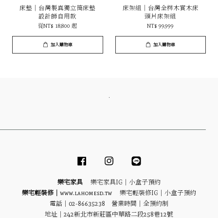
床墊｜台灣製真獨立筒床墊
床架組｜台灣全梣木實木床
設計師自用款
頭片床架組
從
NT$ 18,800
起
NT$ 99,999
加入購物車
加入購物車
．
Facebook
Instagram
Line
樂宅家具
樂宅家具IG｜
小盒子預約
樂宅輕裝修｜
www.lahomesd.tw
樂宅輕裝修IG｜
小盒子預約
電話｜02-86635238 營業時間｜全預約制
地址｜
242新北市新莊區中華路二段258巷12號