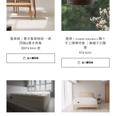
餐桌椅｜實木餐桌椅組 一桌
燈具｜eshen ceramics 陶土
四椅&實木長凳
手工情境吊燈 ｜高帽子玄關
燈
從
NT$ 8,900
起
NT$ 8,000
加入購物車
加入購物車