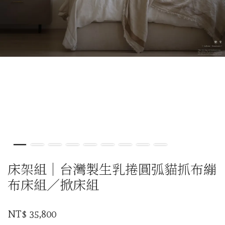
床架組｜台灣製生乳捲圓弧貓抓布繃
布床組／掀床組
NT$ 35,800