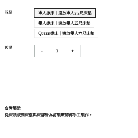
規格
單人掀床｜適放​單人3.5尺床墊
雙人掀床｜適放​雙人五尺床墊
Queen掀床｜適放​雙人六尺床墊
數量
-
+
台灣製造
從床頭板到床框與床腳皆為訂製廠師傅手工製作。