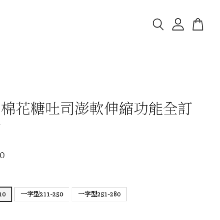
｜棉花糖吐司澎軟伸縮功能全訂
發
0
10
一字型211-250
一字型251-280