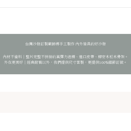
台灣沙發訂製廠師傅手工製作
內外皆具的好沙發
內材不偷料｜整片完整不拼接的高彈力泡棉、進口皮帶、柳安木松木骨架。
外在更美好｜經典耐看以外，我們提供尺寸客製，更提供100%細節訂做。