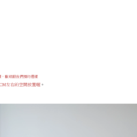
價，歡迎跟我們預約選樣
0CM左右的空間放置喔
。