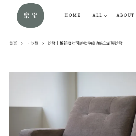
HOME
ALL
ABOUT
›
›
首頁
．沙發
沙發｜棉花糖吐司澎軟伸縮功能全訂製沙發