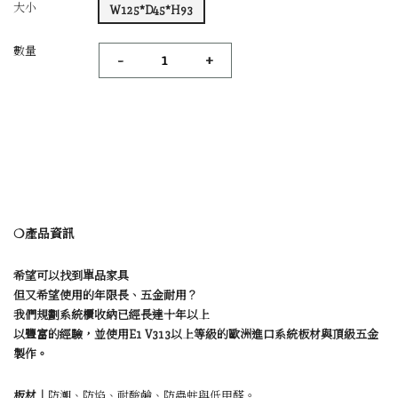
大小
W125*D45*H93
數量
-
+
❍產品資訊
希望可以找到單品家具
但又希望使用的年限長、五金耐用？
我們規劃系統櫃收納已經長達十年以上
以豐富的經驗，並使用E1 V313以上等級的歐洲進口系統板材與頂級五金
製作。
板材｜
防潮、防焰、耐酸鹼、防蟲蛀與低甲醛。