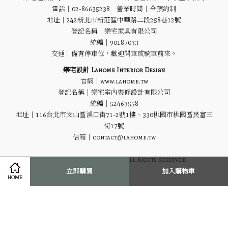
電話｜02-86635238 營業時間｜全預約制
地址｜
242新北市新莊區中華路二段258巷12號
登記名稱｜樂宅家具有限公司
統編｜90187033
交通｜備有停車位，歡迎開車或騎車前來。
樂宅設計 Lahome Interior Design
官網｜www.lahome.tw
登記名稱｜樂宅室內裝修設計有限公司
統編｜52463558
地址｜116台北市文山區溪口街71-2號1樓、330桃園市桃園區民富三
街17號
信箱｜contact@lahome.tw
Ⓒ 2021 Lahome Homeware All Rights Reserved.
立即購買
加入購物車
HOME
隱私政策
|
退貨退款政策
|
服務條款
|
運送政策