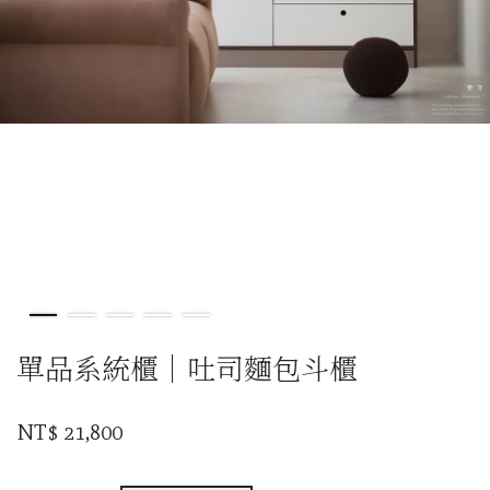
單品系統櫃｜吐司麵包斗櫃
NT$ 21,800