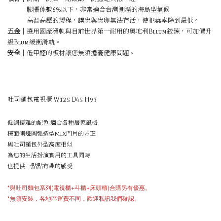
膨脹係數6%以下，非常適合台灣潮溼的海島型氣候
高溫高壓的製程，讓蟲與蟲卵無法存活，使犯蟲率降到最低。
五金｜
選用國產滑軌與目前世界第一耐用的奧地利Bllum鉸鍊，可加價升
級Blum緩衝滑軌。
安全｜
低甲醛的板材讓您無須擔憂健康問題。
吐司麵包電視櫃 W125 D45 H93
低調優雅的配色 適合各種居家風格
檯面側邊圓弧造型MIX門片的方正
與吐司麵包外型高度相似
為您的生活扮演實用的工具同時
也提供一點點有趣的感受
*與吐司麵包系列(電視櫃+斗櫃+床頭櫃)合購另有優惠。
*無須安裝，各地區運費不同，歡迎私訊我們確認。