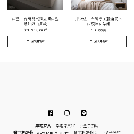
床墊｜台灣製真獨立筒床墊
床架組｜台灣手工藤編實木
設計師自用款
床頭片床架組
從
NT$ 18,800
起
NT$ 99,999
加入購物車
加入購物車
．
Facebook
Instagram
Line
樂宅家具
樂宅家具IG｜
小盒子預約
樂宅輕裝修｜
www.lahomesd.tw
樂宅輕裝修IG｜
小盒子預約