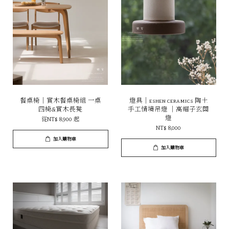
餐桌椅｜實木餐桌椅組 一桌
燈具｜eshen ceramics 陶土
四椅&實木長凳
手工情境吊燈 ｜高帽子玄關
燈
從
NT$ 8,900
起
NT$ 8,000
加入購物車
加入購物車