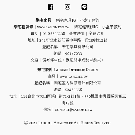
Facebook
Instagram
Line
樂宅家具
樂宅家具IG｜
小盒子預約
樂宅輕裝修｜
www.lahomesd.tw
樂宅輕裝修IG｜
小盒子預約
電話｜02-86635238 營業時間｜全預約制
地址｜
242新北市新莊區中華路二段258巷12號
登記名稱｜樂宅家具有限公司
統編｜90187033
交通｜備有停車位，歡迎開車或騎車前來。
樂宅設計 Lahome Interior Design
官網｜www.lahome.tw
登記名稱｜樂宅室內裝修設計有限公司
統編｜52463558
地址｜116台北市文山區溪口街71-2號1樓、330桃園市桃園區民富三
街17號
信箱｜contact@lahome.tw
Ⓒ 2021 Lahome Homeware All Rights Reserved.