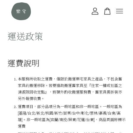
您的購物車目前還是空的。
運送政策
繼續購物
運費說明
本服務所收取之運費，僅限於搬運樂宅家具之產品，不包含舊
家具的搬運移除。若要協助搬運舊家具至『住家一樓或社區之
清潔隊回收定點』，將額外酌收搬運服務費，舊家具需拆裝亦
另外報價收費。
運費項目，部分品項分為一般地區和非一般地區。一般地區為
[基隆/台北/新北/桃園/新竹/苗栗/台中/彰化/雲林/嘉義/台南/高
雄]。非一般地區為[宜蘭/南投/屏東/花蓮/台東]，商品頁面將標示
運費