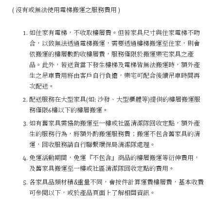
( 沒有或無法使用電梯搬運之服務費用 )
如住家有電梯，不收取樓層費。但若家具尺寸與住家電梯不吻
合，以致無法透過電梯搬運，需要透過樓梯搬運至住家，則會
依搬運的樓層數酌收樓層費，服務僅限於搬運樂宅家具之產
品。此外，若送貨當下發生樓梯及電梯皆無法搬運時，額外產
生之吊車費用將由客戶自行負擔，樂宅可配合後續吊車時間再
次配送。
配送服務在大型家具(如: 沙發、大型櫃體等)提供的樓層搬運服
務僅限6樓以下的樓層搬運。
如有舊家具需協助搬運至一樓或社區清潔隊回收定點，額外產
生的服務行為，將額外酌搬運服務費；搬運不包含舊家具的清
運，回收服務請自行聯繫環保局清潔隊處理。
免運活動期間，免運『不包含』商品的樓層搬運等衍伸費用，
及舊家具搬運至一樓或社區清潔隊回收定點的費用。
各家具品類材積&重量不同，會按件計算運費樓層費，基本收費
可參閱以下，或於產品頁面上了解相關資訊。