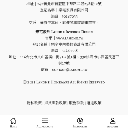
地址｜
242新北市新莊區中華路二段258巷12號
登記名稱｜樂宅家具有限公司
統編｜90187033
交通｜備有停車位，歡迎開車或騎車前來。
樂宅設計 Lahome Interior Design
官網｜www.lahome.tw
登記名稱｜樂宅室內裝修設計有限公司
統編｜52463558
地址｜116台北市文山區溪口街71-2號1樓、330桃園市桃園區民富三
街17號
信箱｜contact@lahome.tw
Ⓒ 2021 Lahome Homeware All Rights Reserved.
隱私政策
|
退貨退款政策
|
服務條款
|
運送政策
Home
All products
Promotions
Account